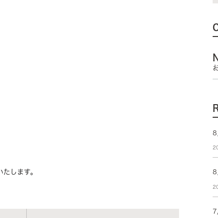
。
8
2
いたします。
2
7