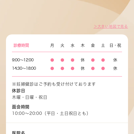
＞大きい地図で見る
診療時間
月
火
水
木
金
土
日・祝
9:00～12:00
●
●
●
休
●
●
休
14:30～18:00
●
●
●
休
●
●
休
※妊婦健診はご予約も受け付けております
休診日
木曜・日曜・祝日
面会時間
10:00～20:00（平日・土日祝日とも）
医院名