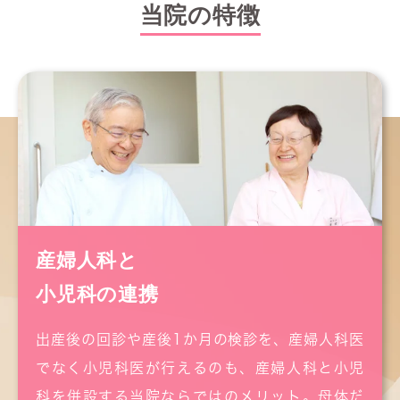
当院の特徴
6月各教室のお知らせ
６月４
日（
木
）母親学級
前期
ｐｍ２：００～ｐｍ４：００
６月１１
日（
木
）マタニティヨガ
一部：ａｍ１０：００～ａｍ１１：００
二部：ａｍ１１：１５～ｐｍ１２：１５
各教室ともご予約制となっておりますので、
ご希望の方は、お電話か外来受付からどうぞ！
産婦人科と
2026.04.21
小児科の連携
ゴールデンウイークのお知らせ
５/３(日)～５/７(木)
まで休診とさせて頂きま
す。
出産後の回診や産後1か月の検診を、産婦人科医
連休前後は混雑が予想されます。
でなく小児科医が行えるのも、産婦人科と小児
受診の際はお時間に余裕をもってご来院をお願
科を併設する当院ならではのメリット。母体だ