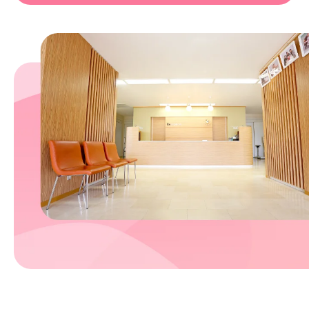
午後は１４時半から院長の診察となります。
ご迷惑をお掛けしますがよろしくお願いいたし
ます。
2026.06.13
７月各教室のお知らせ
７月２
日（
木
）母親学級
後期
ｐｍ２：００～ｐｍ４：００
７月９
日（
木
）マタニティヨガ
一部：ａｍ１０：００～ａｍ１１：００
二部：ａｍ１１：１５～ｐｍ１２：１５
各教室ともご予約制となっておりますので、
ご希望の方は、お電話か外来受付からどうぞ！
2026.05.15