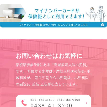
お問い合わせはお気軽に
巖根駅徒歩5分にある「重城産婦人科小児科」
です。
妊娠から出産は、産婦人科医の院長･重
城利國が、
新生児期から小児期は、小児科医
の副院長･重城 正枝が担当しています。