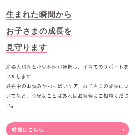
ｐｍ２：００～ｐｍ４：００
８月１３
日（
木
）マタニティヨガ
生まれた瞬間から
一部：ａｍ１０：００～ａｍ１１：００
二部：ａｍ１１：１５～ｐｍ１２：１５
お子さまの成長を
各教室ともご予約制となっておりますので、
見守ります
ご希望の方は、お電話か外来受付からどうぞ！
2026.07.03
産婦人科医と小児科医が連携し、子育てのサポートを
7/3(金)外来のお知らせ
いたします
【小児科】
妊娠中のお悩みやおっぱいケア、お子さまの成長につ
本日午前中休診となります。
いてなど、心配なことばあればお気軽にご相談くださ
午後は１５時から開始します。
い。
【産婦人科】
午前中の開始が９時半頃になります。
女医の診察となります。
特徴はこちら