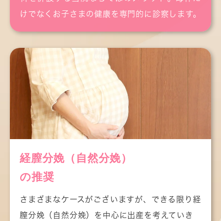
いします。
けでなくお子さまの健康を専門的に診察します。
2026.04.17
小児科外来のお知らせ
しばらくの間小児科の午後の診療開始が１５時
からとなります。
ご迷惑をお掛けしますがよろしくお願いいたし
ます。
経膣分娩（自然分娩）
の推奨
さまざまなケースがございますが、できる限り経
膣分娩（自然分娩）を中心に出産を考えていき