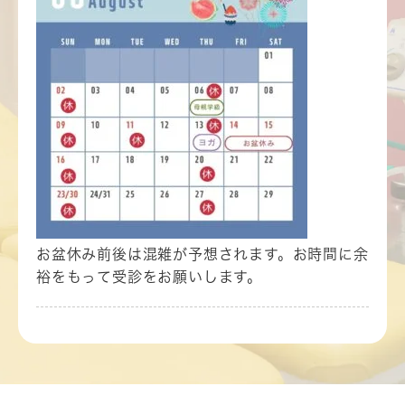
お盆休み前後は混雑が予想されます。お時間に余
裕をもって受診をお願いします。
2026.07.14
8月各教室のお知らせ
８月６
日（
木
）母親学級
前期