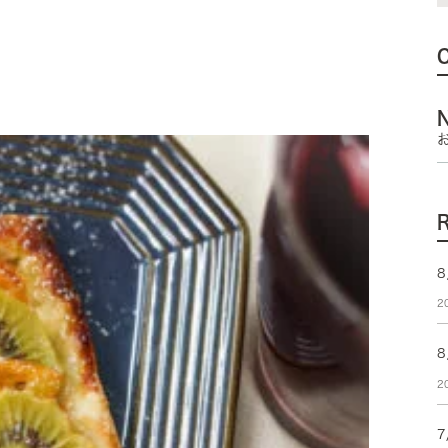
8
2
2
7