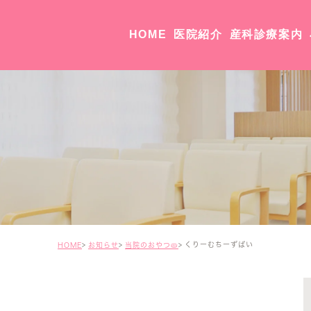
HOME
医院紹介
産科診療案内
院長・副院長紹介
医院紹介・アクセス
くりーむちーずぱい
HOME
お知らせ
当院のおやつ🥧