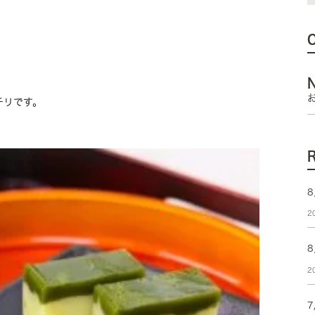
チリです。
8
2
2
7