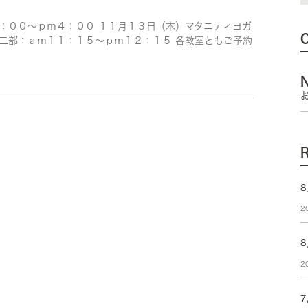
：００～ｐｍ４：００ １１月１３日（木）マタニティヨガ
二部：ａｍ１１：１５～ｐｍ１２：１５ 各教室ともご予約
8
2
2
7