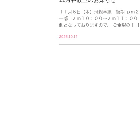
１１月６日（木）母親学級 後期 ｐｍ２
一部：ａｍ１０：００～ａｍ１１：００ 
制となっておりますので、 ご希望の […]
2025.10.11